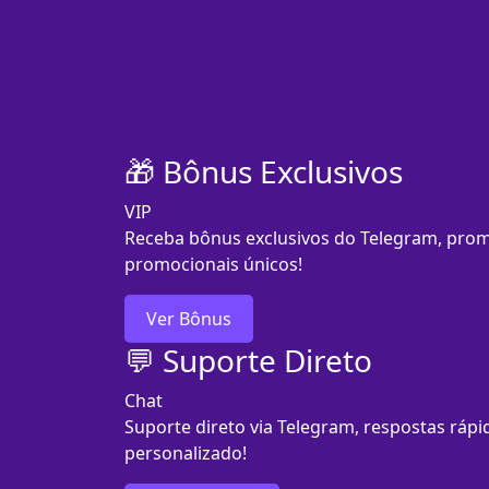
🎁 Bônus Exclusivos
VIP
Receba bônus exclusivos do Telegram, prom
promocionais únicos!
Ver Bônus
💬 Suporte Direto
Chat
Suporte direto via Telegram, respostas ráp
personalizado!