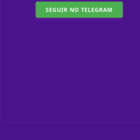
SEGUIR NO TELEGRAM