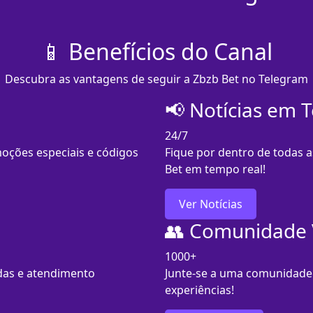
📱 Benefícios do Canal
Descubra as vantagens de seguir a Zbzb Bet no Telegram
📢 Notícias em 
24/7
oções especiais e códigos
Fique por dentro de todas 
Bet em tempo real!
Ver Notícias
👥 Comunidade 
1000+
idas e atendimento
Junte-se a uma comunidade 
experiências!