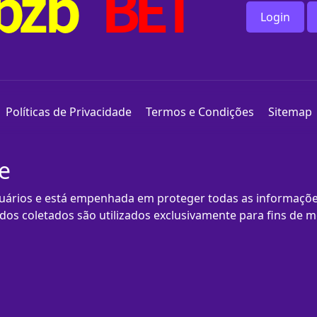
Login
Políticas de Privacidade
Termos e Condições
Sitemap
de
usuários e está empenhada em proteger todas as informaçõe
os coletados são utilizados exclusivamente para fins de m