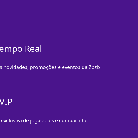
Tempo Real
as novidades, promoções e eventos da Zbzb
VIP
exclusiva de jogadores e compartilhe