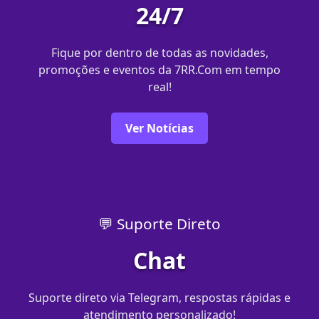
24/7
Fique por dentro de todas as novidades,
promoções e eventos da 7RR.Com em tempo
real!
Ver Notícias
💬 Suporte Direto
Chat
Suporte direto via Telegram, respostas rápidas e
atendimento personalizado!