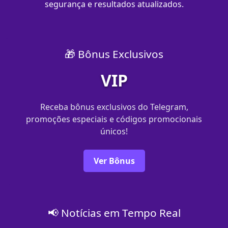
segurança e resultados atualizados.
🎁 Bônus Exclusivos
VIP
Receba bônus exclusivos do Telegram,
promoções especiais e códigos promocionais
únicos!
Ver Bônus
📢 Notícias em Tempo Real