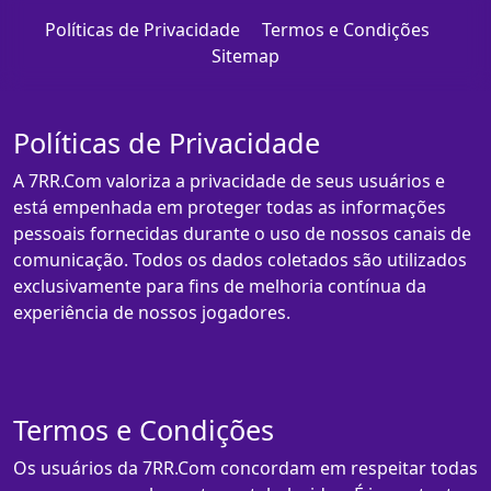
Políticas de Privacidade
Termos e Condições
Sitemap
Políticas de Privacidade
A 7RR.Com valoriza a privacidade de seus usuários e
está empenhada em proteger todas as informações
pessoais fornecidas durante o uso de nossos canais de
comunicação. Todos os dados coletados são utilizados
exclusivamente para fins de melhoria contínua da
experiência de nossos jogadores.
Termos e Condições
Os usuários da 7RR.Com concordam em respeitar todas