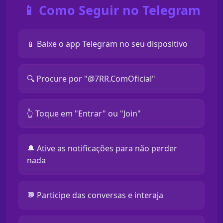
📱 Como Seguir no Telegram
📱 Baixe o app Telegram no seu dispositivo
🔍 Procure por "@7RR.ComOficial"
👆 Toque em "Entrar" ou "Join"
🔔 Ative as notificações para não perder
nada
💬 Participe das conversas e interaja