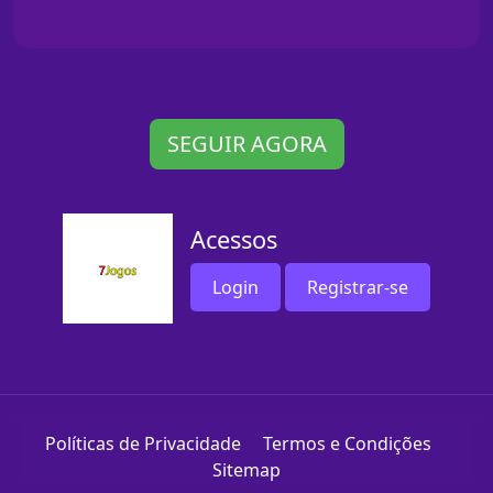
SEGUIR AGORA
Acessos
Login
Registrar-se
Políticas de Privacidade
Termos e Condições
Sitemap