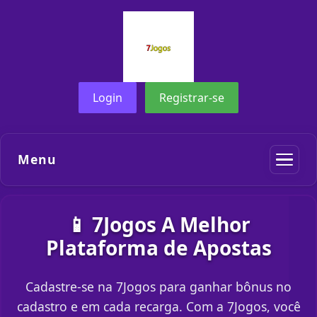
Login
Registrar-se
Menu
📱 7Jogos A Melhor
Plataforma de Apostas
Cadastre-se na 7Jogos para ganhar bônus no
cadastro e em cada recarga. Com a 7Jogos, você