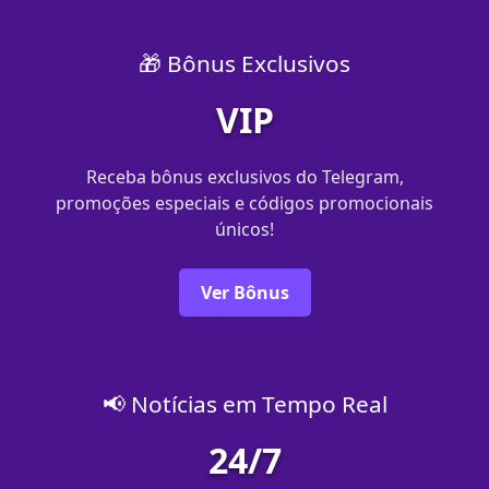
🎁 Bônus Exclusivos
VIP
Receba bônus exclusivos do Telegram,
promoções especiais e códigos promocionais
únicos!
Ver Bônus
📢 Notícias em Tempo Real
24/7