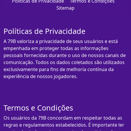
Políticas de Privacidade
Termos e Condições
Sitemap
Políticas de Privacidade
A 79B valoriza a privacidade de seus usuários e está
empenhada em proteger todas as informações
pessoais fornecidas durante o uso de nossos canais de
comunicação. Todos os dados coletados são utilizados
exclusivamente para fins de melhoria contínua da
experiência de nossos jogadores.
Termos e Condições
Os usuários da 79B concordam em respeitar todas as
regras e regulamentos estabelecidos. É importante ler