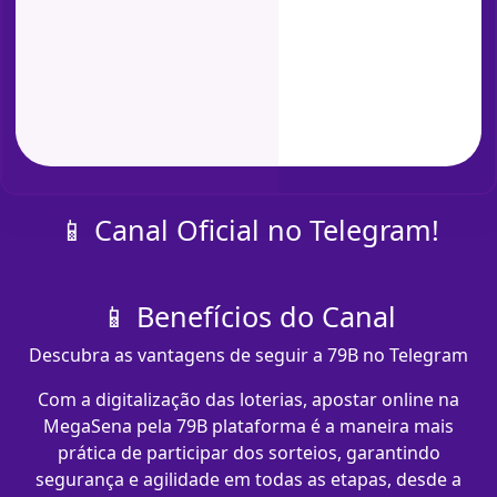
📱 Canal Oficial no Telegram!
📱 Benefícios do Canal
Descubra as vantagens de seguir a 79B no Telegram
Com a digitalização das loterias, apostar online na
MegaSena pela 79B plataforma é a maneira mais
prática de participar dos sorteios, garantindo
segurança e agilidade em todas as etapas, desde a