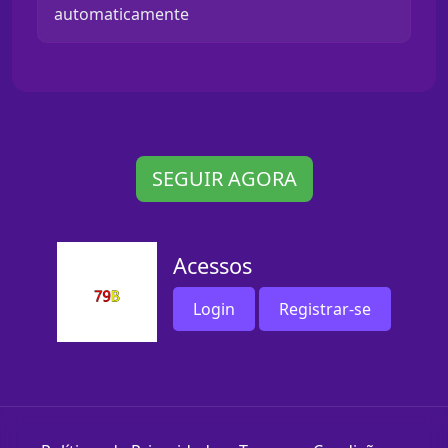
automaticamente
SEGUIR AGORA
Acessos
Login
Registrar-se