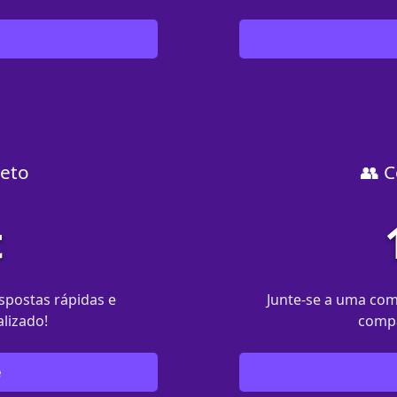
reto
👥 
t
espostas rápidas e
Junte-se a uma com
lizado!
compa
e