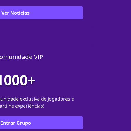
Ver Notícias
Comunidade VIP
1000+
unidade exclusiva de jogadores e
rtilhe experiências!
Entrar Grupo