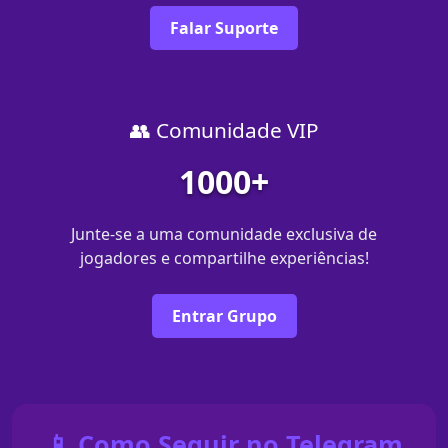
Falar Suporte
👥 Comunidade VIP
1000+
Junte-se a uma comunidade exclusiva de
jogadores e compartilhe experiências!
Entrar Grupo
📱 Como Seguir no Telegram