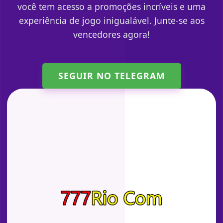
você tem acesso a promoções incríveis e uma
experiência de jogo inigualável. Junte-se aos
vencedores agora!
SEGUIR NO TELEGRAM