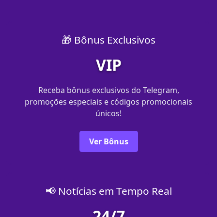
🎁 Bônus Exclusivos
VIP
Receba bônus exclusivos do Telegram,
promoções especiais e códigos promocionais
únicos!
Ver Bônus
📢 Notícias em Tempo Real
24/7