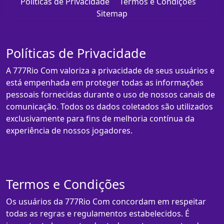
Políticas de Privacidade
Termos e Condições
Sitemap
Políticas de Privacidade
A 777Rio Com valoriza a privacidade de seus usuários e
está empenhada em proteger todas as informações
pessoais fornecidas durante o uso de nossos canais de
comunicação. Todos os dados coletados são utilizados
exclusivamente para fins de melhoria contínua da
experiência de nossos jogadores.
Termos e Condições
Os usuários da 777Rio Com concordam em respeitar
todas as regras e regulamentos estabelecidos. É