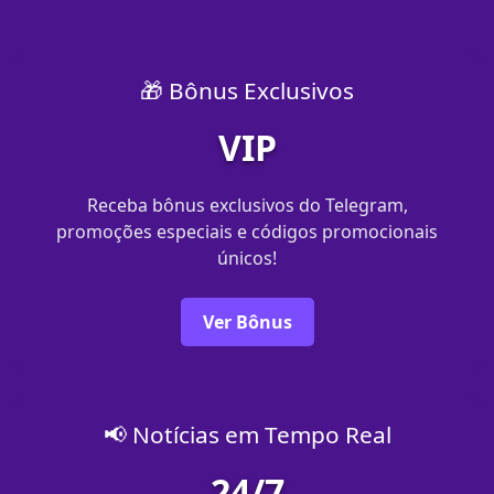
🎁 Bônus Exclusivos
VIP
Receba bônus exclusivos do Telegram,
promoções especiais e códigos promocionais
únicos!
Ver Bônus
📢 Notícias em Tempo Real
24/7