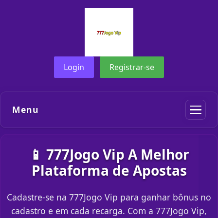
Login
Registrar-se
Menu
📱 777Jogo Vip A Melhor
Plataforma de Apostas
Cadastre-se na 777Jogo Vip para ganhar bônus no
cadastro e em cada recarga. Com a 777Jogo Vip,