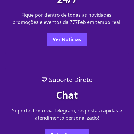
Fique por dentro de todas as novidades,
promoções e eventos da 777Feb em tempo real!
Ver Notícias
💬 Suporte Direto
Chat
Suporte direto via Telegram, respostas rápidas e
atendimento personalizado!