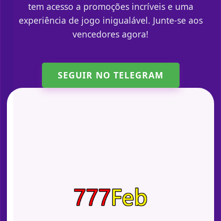
tem acesso a promoções incríveis e uma
experiência de jogo inigualável. Junte-se aos
vencedores agora!
SEGUIR NO TELEGRAM