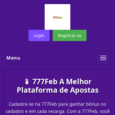
Login
Registrar-se
Menu
📱 777Feb A Melhor
Plataforma de Apostas
Cadastre-se na 777Feb para ganhar bônus no
cadastro e em cada recarga. Com a 777Feb, você