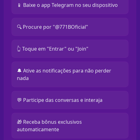
📱 Baixe o app Telegram no seu dispositivo
🔍 Procure por "@771BOficial"
👆 Toque em "Entrar" ou "Join"
🔔 Ative as notificações para não perder
nada
💬 Participe das conversas e interaja
🎁 Receba bônus exclusivos
automaticamente