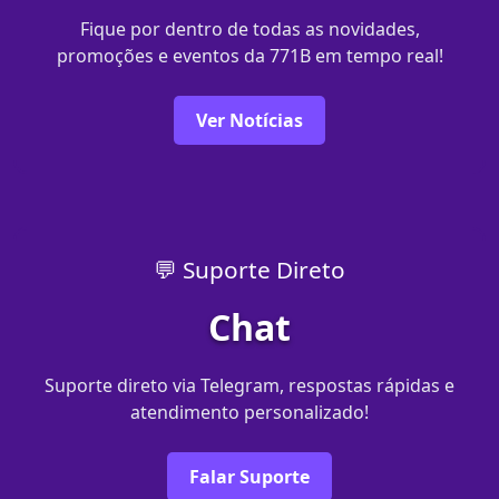
Fique por dentro de todas as novidades,
promoções e eventos da 771B em tempo real!
Ver Notícias
💬 Suporte Direto
Chat
Suporte direto via Telegram, respostas rápidas e
atendimento personalizado!
Falar Suporte