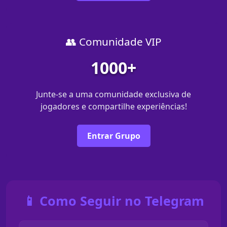
👥 Comunidade VIP
1000+
Junte-se a uma comunidade exclusiva de
jogadores e compartilhe experiências!
Entrar Grupo
📱 Como Seguir no Telegram