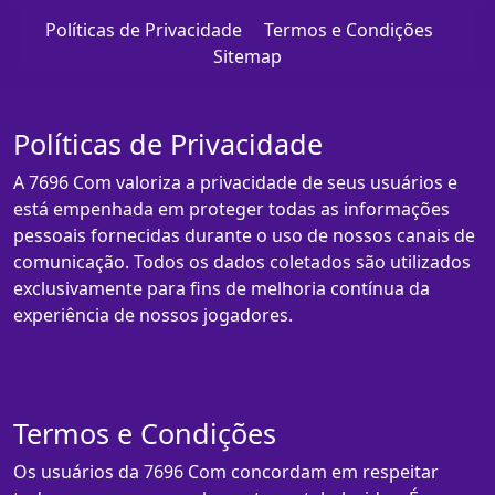
Políticas de Privacidade
Termos e Condições
Sitemap
Políticas de Privacidade
A 7696 Com valoriza a privacidade de seus usuários e
está empenhada em proteger todas as informações
pessoais fornecidas durante o uso de nossos canais de
comunicação. Todos os dados coletados são utilizados
exclusivamente para fins de melhoria contínua da
experiência de nossos jogadores.
Termos e Condições
Os usuários da 7696 Com concordam em respeitar