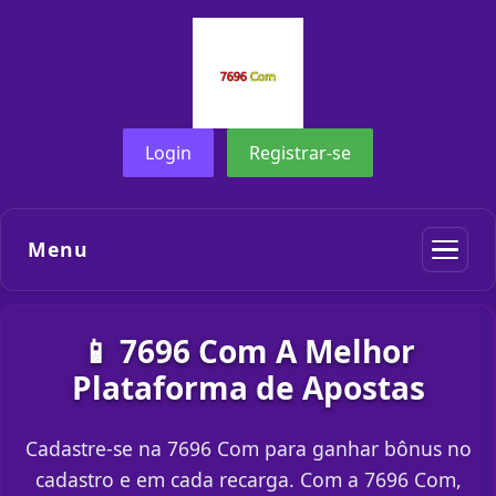
Login
Registrar-se
Menu
📱 7696 Com A Melhor
Plataforma de Apostas
Cadastre-se na 7696 Com para ganhar bônus no
cadastro e em cada recarga. Com a 7696 Com,