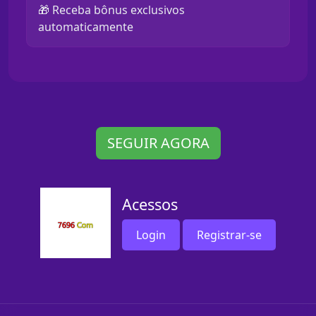
🎁 Receba bônus exclusivos
automaticamente
SEGUIR AGORA
Acessos
Login
Registrar-se