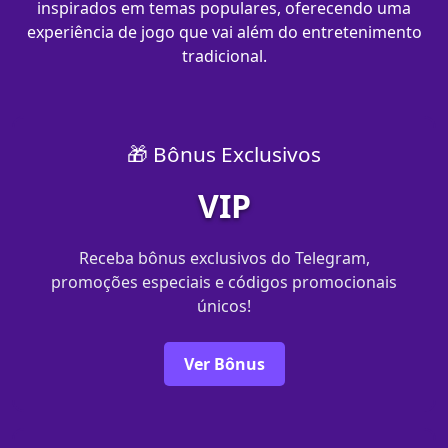
inspirados em temas populares, oferecendo uma
experiência de jogo que vai além do entretenimento
tradicional.
🎁 Bônus Exclusivos
VIP
Receba bônus exclusivos do Telegram,
promoções especiais e códigos promocionais
únicos!
Ver Bônus