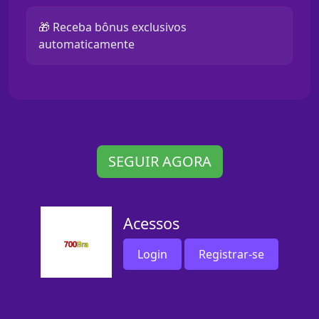
🎁 Receba bônus exclusivos
automaticamente
SEGUIR AGORA
Acessos
Login
Registrar-se