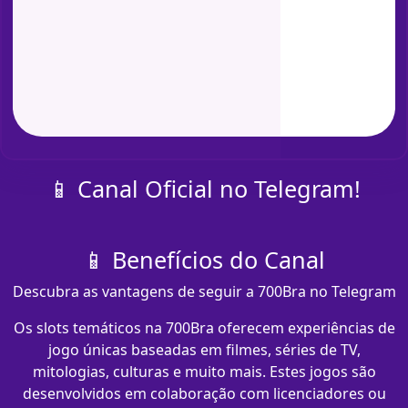
📱 Canal Oficial no Telegram!
📱 Benefícios do Canal
Descubra as vantagens de seguir a 700Bra no Telegram
Os slots temáticos na 700Bra oferecem experiências de
jogo únicas baseadas em filmes, séries de TV,
mitologias, culturas e muito mais. Estes jogos são
desenvolvidos em colaboração com licenciadores ou