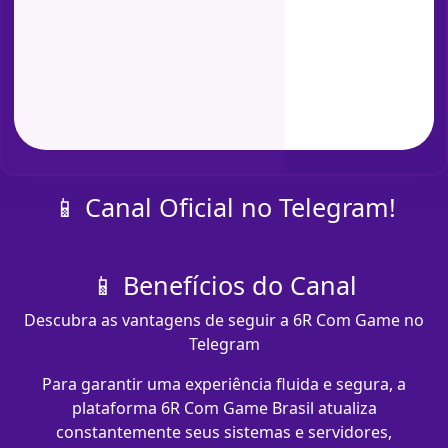
📱 Canal Oficial no Telegram!
📱 Benefícios do Canal
Descubra as vantagens de seguir a 6R Com Game no
Telegram
Para garantir uma experiência fluida e segura, a
plataforma 6R Com Game Brasil atualiza
constantemente seus sistemas e servidores,