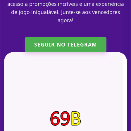
acesso a promoções incríveis e uma experiência
de jogo inigualável. Junte-se aos vencedores
agora!
SEGUIR NO TELEGRAM