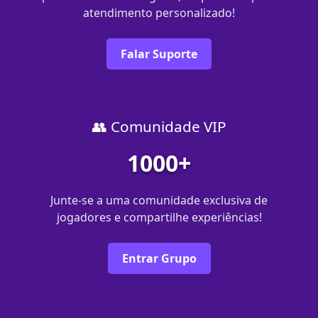
atendimento personalizado!
Falar Suporte
👥 Comunidade VIP
1000+
Junte-se a uma comunidade exclusiva de
jogadores e compartilhe experiências!
Entrar Grupo