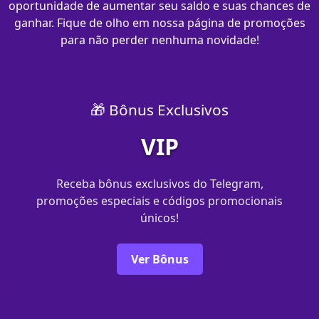
oportunidade de aumentar seu saldo e suas chances de
ganhar. Fique de olho em nossa página de promoções
para não perder nenhuma novidade!
🎁 Bônus Exclusivos
VIP
Receba bônus exclusivos do Telegram,
promoções especiais e códigos promocionais
únicos!
Ver Bônus