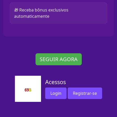
🎁 Receba bônus exclusivos
automaticamente
SEGUIR AGORA
Acessos
Login
Registrar-se