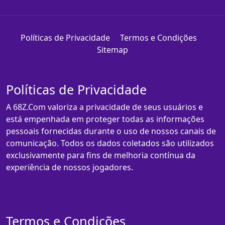
Políticas de Privacidade
Termos e Condições
Sitemap
Políticas de Privacidade
A 68Z.Com valoriza a privacidade de seus usuários e
está empenhada em proteger todas as informações
pessoais fornecidas durante o uso de nossos canais de
comunicação. Todos os dados coletados são utilizados
exclusivamente para fins de melhoria contínua da
experiência de nossos jogadores.
Termos e Condições