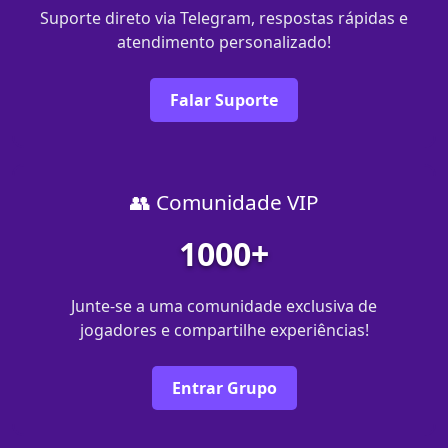
Suporte direto via Telegram, respostas rápidas e
atendimento personalizado!
Falar Suporte
👥 Comunidade VIP
1000+
Junte-se a uma comunidade exclusiva de
jogadores e compartilhe experiências!
Entrar Grupo