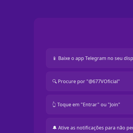
📱 Baixe o app Telegram no seu disp
🔍 Procure por "@677VOficial"
👆 Toque em "Entrar" ou "Join"
🔔 Ative as notificações para não p