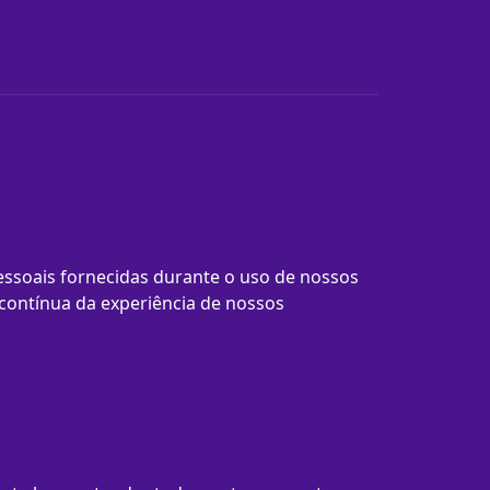
essoais fornecidas durante o uso de nossos
 contínua da experiência de nossos