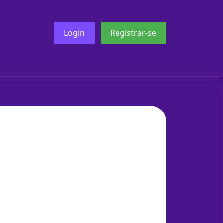
Login
Registrar-se