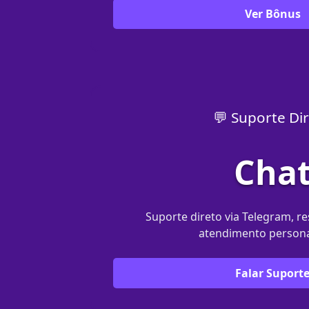
Ver Bônus
💬 Suporte Di
Cha
Suporte direto via Telegram, r
atendimento persona
Falar Suport