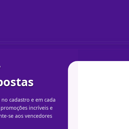
r
postas
 no cadastro e em cada
 promoções incríveis e
unte-se aos vencedores