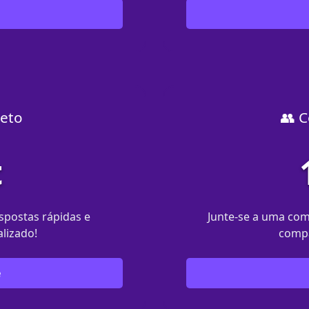
reto
👥 
t
espostas rápidas e
Junte-se a uma com
lizado!
compa
e