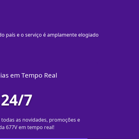
 do país e o serviço é amplamente elogiado
cias em Tempo Real
24/7
e todas as novidades, promoções e
da 677V em tempo real!