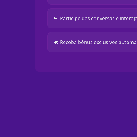
💬 Participe das conversas e interaj
🎁 Receba bônus exclusivos autom