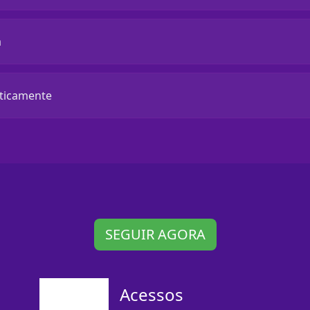
a
aticamente
SEGUIR AGORA
Acessos