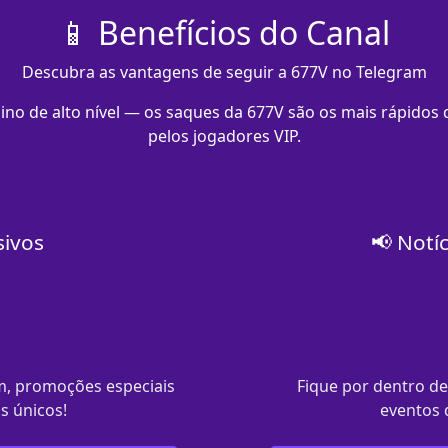
📱 Benefícios do Canal
Descubra as vantagens de seguir a 677V no Telegram
sino de alto nível — os saques da 677V são os mais rápidos
pelos jogadores VIP.
sivos
📢 Notí
m, promoções especiais
Fique por dentro d
s únicos!
eventos 