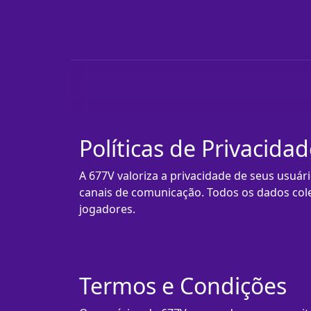
Políticas de Privacida
A 677V valoriza a privacidade de seus usuá
canais de comunicação. Todos os dados cole
jogadores.
Termos e Condições