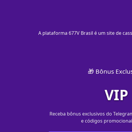
A plataforma 677V Brasil é um site de cas
🎁 Bônus Exclu
VIP
Receba bônus exclusivos do Telegra
e códigos promocionai