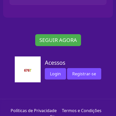
SEGUIR AGORA
Acessos
Login
Registrar-se
Políticas de Privacidade
Termos e Condições