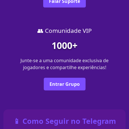
Falar Suporte
👥 Comunidade VIP
1000+
Junte-se a uma comunidade exclusiva de
jogadores e compartilhe experiências!
Entrar Grupo
📱 Como Seguir no Telegram