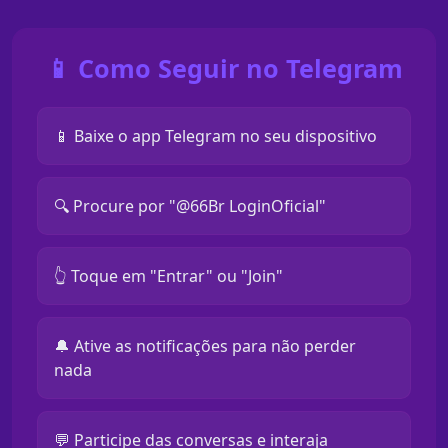
📱 Como Seguir no Telegram
📱 Baixe o app Telegram no seu dispositivo
🔍 Procure por "@66Br LoginOficial"
👆 Toque em "Entrar" ou "Join"
🔔 Ative as notificações para não perder
nada
💬 Participe das conversas e interaja