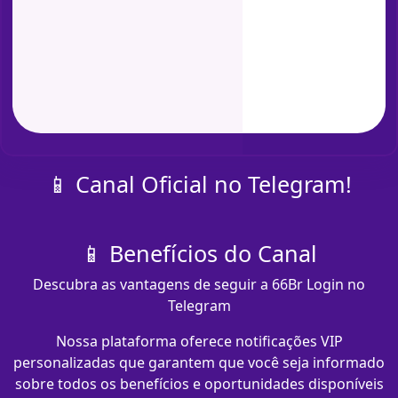
📱 Canal Oficial no Telegram!
📱 Benefícios do Canal
Descubra as vantagens de seguir a 66Br Login no
Telegram
Nossa plataforma oferece notificações VIP
personalizadas que garantem que você seja informado
sobre todos os benefícios e oportunidades disponíveis