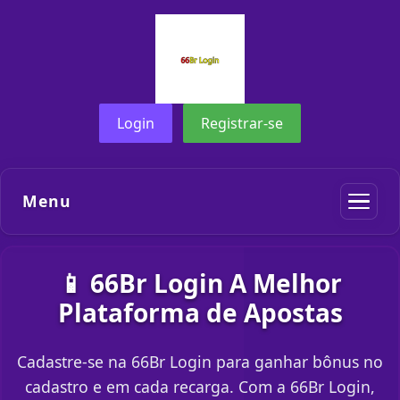
Login
Registrar-se
Menu
📱 66Br Login A Melhor
Plataforma de Apostas
Cadastre-se na 66Br Login para ganhar bônus no
cadastro e em cada recarga. Com a 66Br Login,