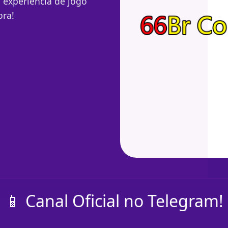
 experiência de jogo
ora!
📱 Canal Oficial no Telegram!