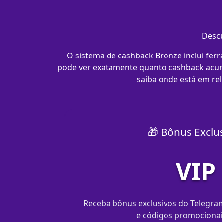
Descu
O sistema de cashback Bronze inclui f
pode ver exatamente quanto cashback acum
saiba onde está em re
🎁 Bônus Exclu
VIP
Receba bônus exclusivos do Telegra
e códigos promocionai