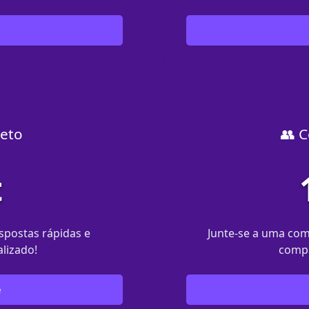
reto
👥 
t
espostas rápidas e
Junte-se a uma com
lizado!
compa
e