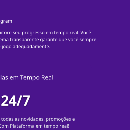
legram
tore seu progresso em tempo real. Você
tema transparente garante que você sempre
de jogo adequadamente.
cias em Tempo Real
24/7
e todas as novidades, promoções e
Com Plataforma em tempo real!