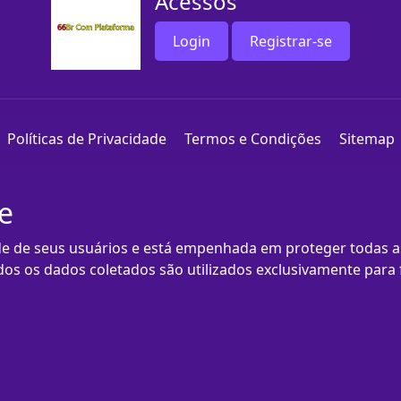
Acessos
Login
Registrar-se
Políticas de Privacidade
Termos e Condições
Sitemap
de
ade de seus usuários e está empenhada em proteger todas a
os os dados coletados são utilizados exclusivamente para 