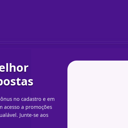
elhor
postas
bônus no cadastro e em
em acesso a promoções
ualável. Junte-se aos