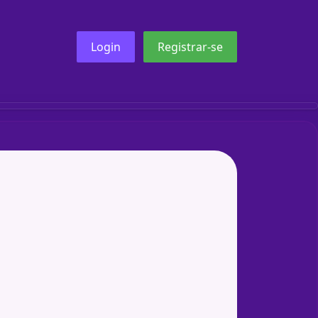
Login
Registrar-se