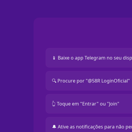
📱 Baixe o app Telegram no seu disp
🔍 Procure por "@58R LoginOficial"
👆 Toque em "Entrar" ou "Join"
🔔 Ative as notificações para não p