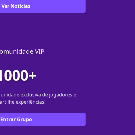
Ver Notícias
Comunidade VIP
1000+
unidade exclusiva de jogadores e
rtilhe experiências!
Entrar Grupo