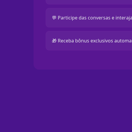
💬 Participe das conversas e interaj
🎁 Receba bônus exclusivos autom