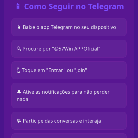
📱 Como Seguir no Telegram
📱 Baixe o app Telegram no seu dispositivo
🔍 Procure por "@57Win APPOficial"
👆 Toque em "Entrar" ou "Join"
🔔 Ative as notificações para não perder
nada
💬 Participe das conversas e interaja