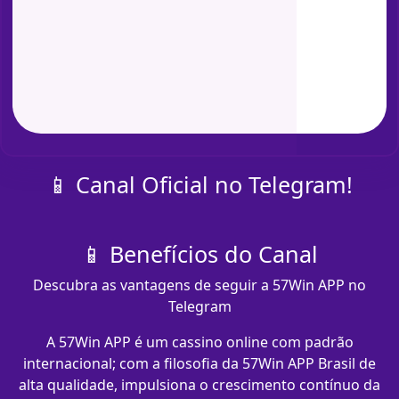
📱 Canal Oficial no Telegram!
📱 Benefícios do Canal
Descubra as vantagens de seguir a 57Win APP no
Telegram
A 57Win APP é um cassino online com padrão
internacional; com a filosofia da 57Win APP Brasil de
alta qualidade, impulsiona o crescimento contínuo da