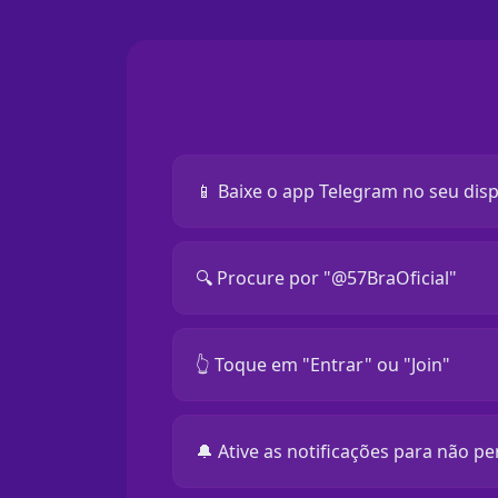
📱 Baixe o app Telegram no seu disp
🔍 Procure por "@57BraOficial"
👆 Toque em "Entrar" ou "Join"
🔔 Ative as notificações para não p