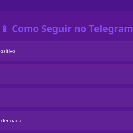
📱 Como Seguir no Telegram
ositivo
erder nada