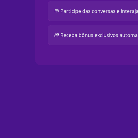
💬 Participe das conversas e interaj
🎁 Receba bônus exclusivos autom