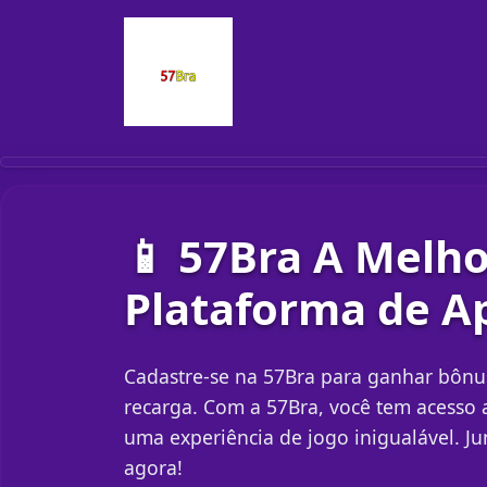
📱 57Bra A Melh
Plataforma de A
Cadastre-se na 57Bra para ganhar bônu
recarga. Com a 57Bra, você tem acesso 
uma experiência de jogo inigualável. J
agora!