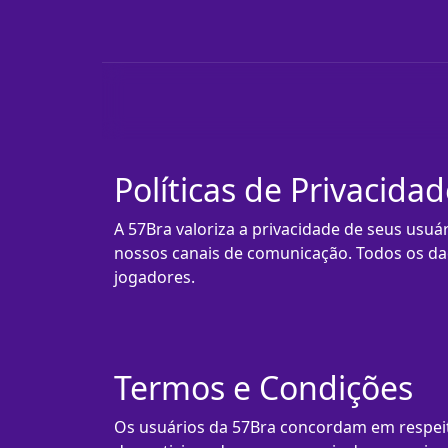
Políticas de Privacida
A 57Bra valoriza a privacidade de seus usu
nossos canais de comunicação. Todos os dad
jogadores.
Termos e Condições
Os usuários da 57Bra concordam em respeita