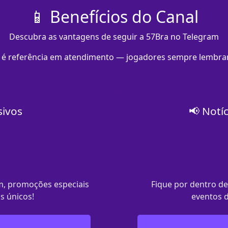
📱 Benefícios do Canal
Descubra as vantagens de seguir a 57Bra no Telegram
ra é referência em atendimento — jogadores sempre lembra
sivos
📢 Notí
m, promoções especiais
Fique por dentro d
s únicos!
eventos 