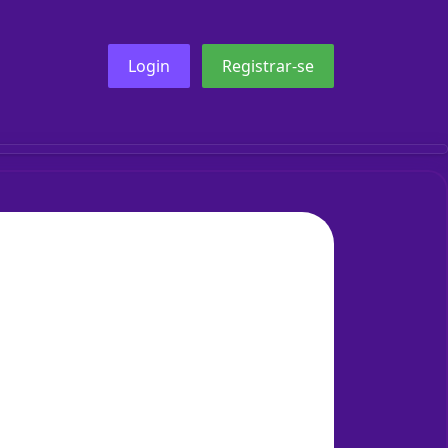
Login
Registrar-se