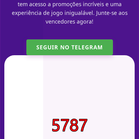
tem acesso a promoções incríveis e uma
experiência de jogo inigualável. Junte-se aos
vencedores agora!
SEGUIR NO TELEGRAM