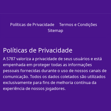
Políticas de Privacidade
Termos e Condições
Sitemap
Políticas de Privacidade
A 5787 valoriza a privacidade de seus usuários e está
empenhada em proteger todas as informações
pessoais fornecidas durante o uso de nossos canais de
comunicação. Todos os dados coletados são utilizados
exclusivamente para fins de melhoria contínua da
experiência de nossos jogadores.