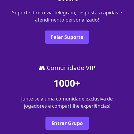
Suporte direto via Telegram, respostas rápidas e
atendimento personalizado!
Falar Suporte
👥 Comunidade VIP
1000+
Junte-se a uma comunidade exclusiva de
jogadores e compartilhe experiências!
Entrar Grupo