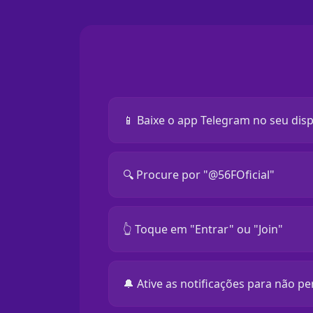
📱 Baixe o app Telegram no seu disp
🔍 Procure por "@56FOficial"
👆 Toque em "Entrar" ou "Join"
🔔 Ative as notificações para não p