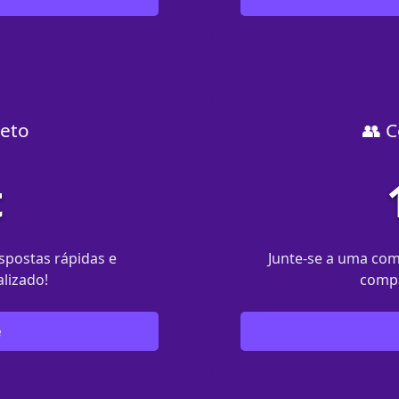
reto
👥 
t
espostas rápidas e
Junte-se a uma com
lizado!
compa
e