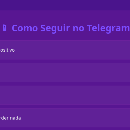
📱 Como Seguir no Telegram
ositivo
erder nada