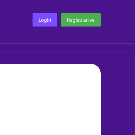
Login
Registrar-se