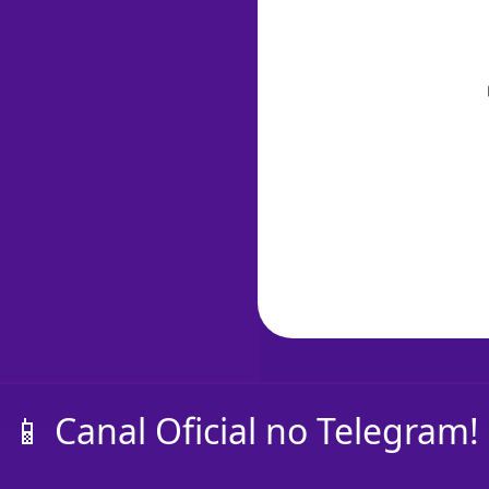
📱 Canal Oficial no Telegram!