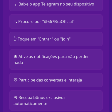
📱 Baixe o app Telegram no seu dispositivo
🔍 Procure por "@567BraOficial"
👆 Toque em "Entrar" ou "Join"
🔔 Ative as notificações para não perder
nada
💬 Participe das conversas e interaja
🎁 Receba bônus exclusivos
automaticamente