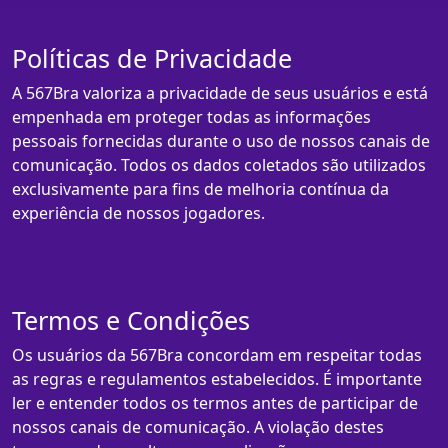
Políticas de Privacidade
A 567Bra valoriza a privacidade de seus usuários e está
empenhada em proteger todas as informações
pessoais fornecidas durante o uso de nossos canais de
comunicação. Todos os dados coletados são utilizados
exclusivamente para fins de melhoria contínua da
experiência de nossos jogadores.
Termos e Condições
Os usuários da 567Bra concordam em respeitar todas
as regras e regulamentos estabelecidos. É importante
ler e entender todos os termos antes de participar de
nossos canais de comunicação. A violação destes