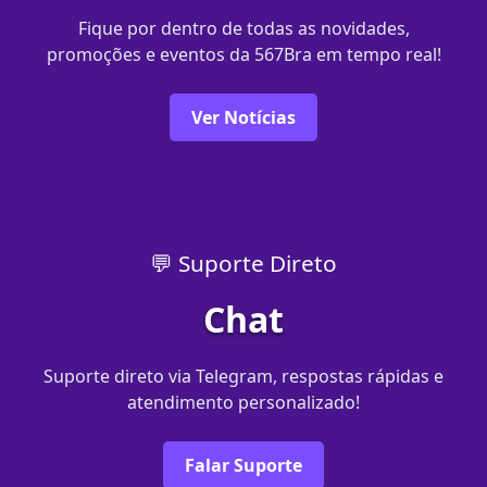
Fique por dentro de todas as novidades,
promoções e eventos da 567Bra em tempo real!
Ver Notícias
💬 Suporte Direto
Chat
Suporte direto via Telegram, respostas rápidas e
atendimento personalizado!
Falar Suporte