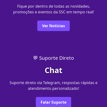
Fique por dentro de todas as novidades,
promoções e eventos da 55C em tempo real!
Ver Notícias
💬 Suporte Direto
Chat
Suporte direto via Telegram, respostas rápidas e
atendimento personalizado!
Falar Suporte