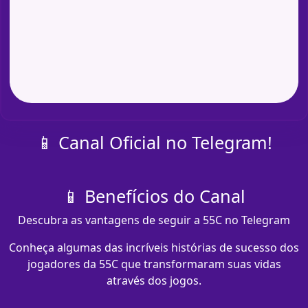
📱 Canal Oficial no Telegram!
📱 Benefícios do Canal
Descubra as vantagens de seguir a 55C no Telegram
Conheça algumas das incríveis histórias de sucesso dos
jogadores da 55C que transformaram suas vidas
através dos jogos.