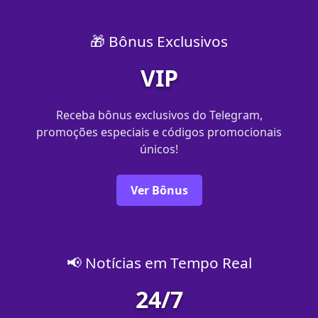
🎁 Bônus Exclusivos
VIP
Receba bônus exclusivos do Telegram,
promoções especiais e códigos promocionais
únicos!
Ver Bônus
📢 Notícias em Tempo Real
24/7