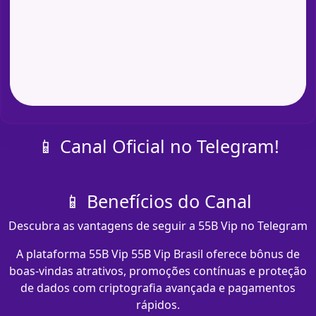
📱 Canal Oficial no Telegram!
📱 Benefícios do Canal
Descubra as vantagens de seguir a 55B Vip no Telegram
A plataforma 55B Vip 55B Vip Brasil oferece bônus de
boas-vindas atrativos, promoções contínuas e proteção
de dados com criptografia avançada e pagamentos
rápidos.