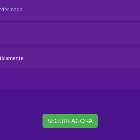
erder nada
a
aticamente
SEGUIR AGORA