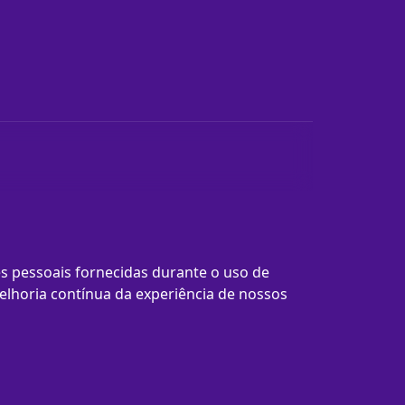
s pessoais fornecidas durante o uso de
elhoria contínua da experiência de nossos