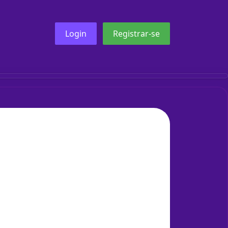
Login
Registrar-se