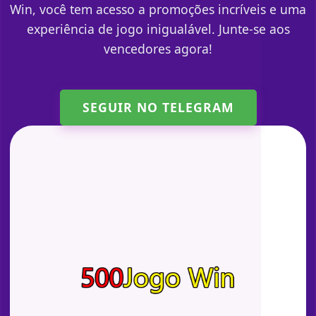
Win, você tem acesso a promoções incríveis e uma
experiência de jogo inigualável. Junte-se aos
vencedores agora!
SEGUIR NO TELEGRAM