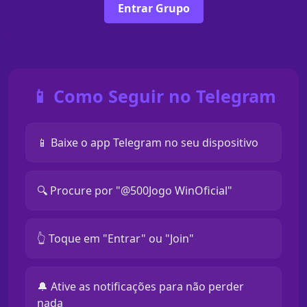
Entrar Grupo
📱 Como Seguir no Telegram
📱 Baixe o app Telegram no seu dispositivo
🔍 Procure por "@500Jogo WinOficial"
👆 Toque em "Entrar" ou "Join"
🔔 Ative as notificações para não perder
nada