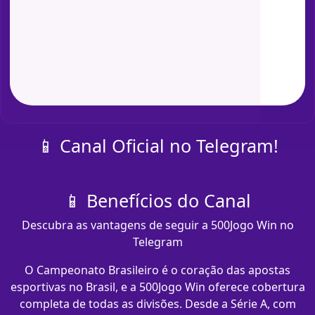
📱 Canal Oficial no Telegram!
📱 Benefícios do Canal
Descubra as vantagens de seguir a 500Jogo Win no
Telegram
O Campeonato Brasileiro é o coração das apostas
esportivas no Brasil, e a 500Jogo Win oferece cobertura
completa de todas as divisões. Desde a Série A, com