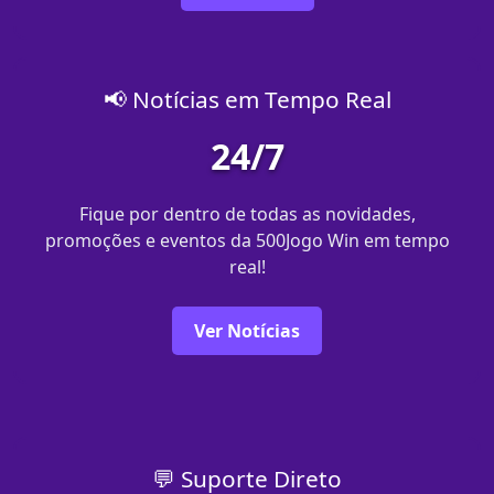
📢 Notícias em Tempo Real
24/7
Fique por dentro de todas as novidades,
promoções e eventos da 500Jogo Win em tempo
real!
Ver Notícias
💬 Suporte Direto