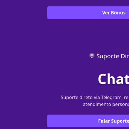
Ver Bônus
💬 Suporte Di
Cha
Suporte direto via Telegram, r
atendimento persona
Falar Suport