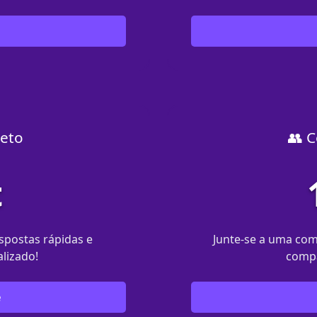
reto
👥 
t
espostas rápidas e
Junte-se a uma com
lizado!
compa
e