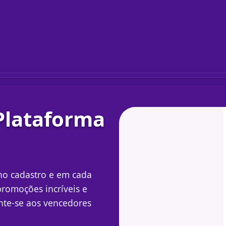
Plataforma
no cadastro e em cada
promoções incríveis e
unte-se aos vencedores