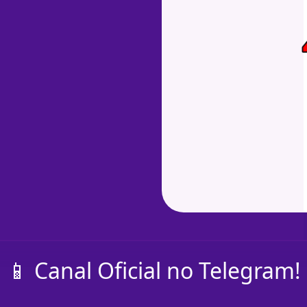
📱 Canal Oficial no Telegram!