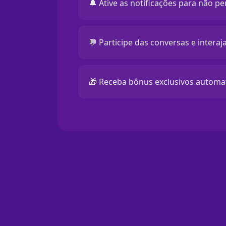
🔔 Ative as notificações para não p
💬 Participe das conversas e interaj
🎁 Receba bônus exclusivos autom