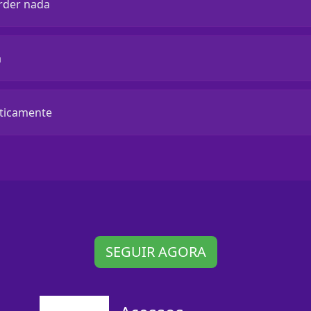
erder nada
a
aticamente
SEGUIR AGORA