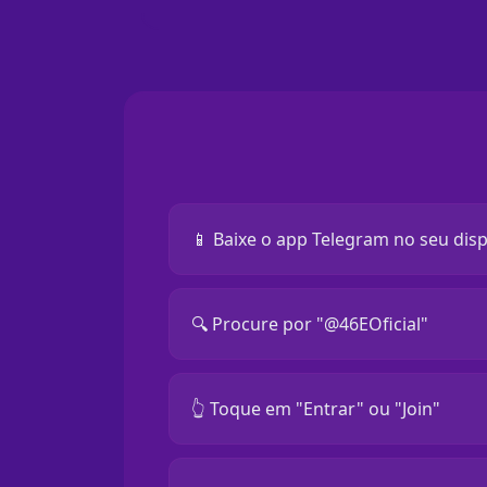
📱 Baixe o app Telegram no seu disp
🔍 Procure por "@46EOficial"
👆 Toque em "Entrar" ou "Join"