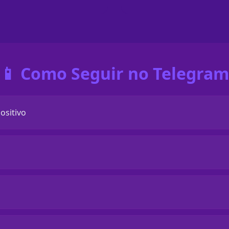
📱 Como Seguir no Telegram
ositivo