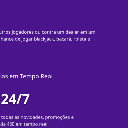
outros jogadores ou contra um dealer em um
hance de jogar blackjack, bacará, roleta e
cias em Tempo Real
24/7
e todas as novidades, promoções e
 da 46E em tempo real!