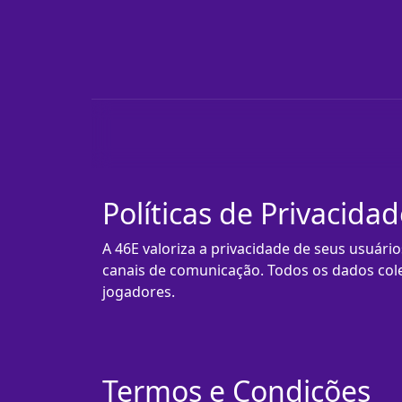
Políticas de Privacida
A 46E valoriza a privacidade de seus usuár
canais de comunicação. Todos os dados cole
jogadores.
Termos e Condições