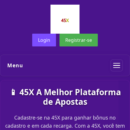
Login
Registrar-se
Menu
📱 45X A Melhor Plataforma
de Apostas
Cadastre-se na 45X para ganhar bônus no
cadastro e em cada recarga. Com a 45X, você tem