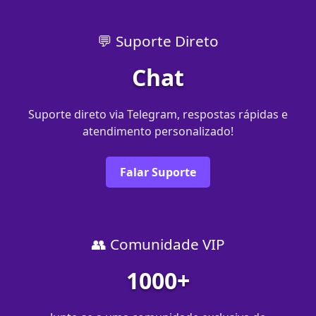
💬 Suporte Direto
Chat
Suporte direto via Telegram, respostas rápidas e
atendimento personalizado!
Falar Suporte
👥 Comunidade VIP
1000+