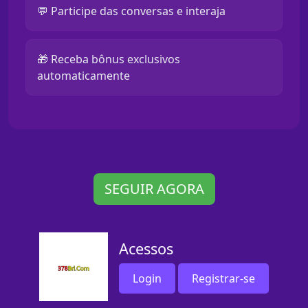
💬 Participe das conversas e interaja
🎁 Receba bônus exclusivos
automaticamente
SEGUIR AGORA
Acessos
Login
Registrar-se