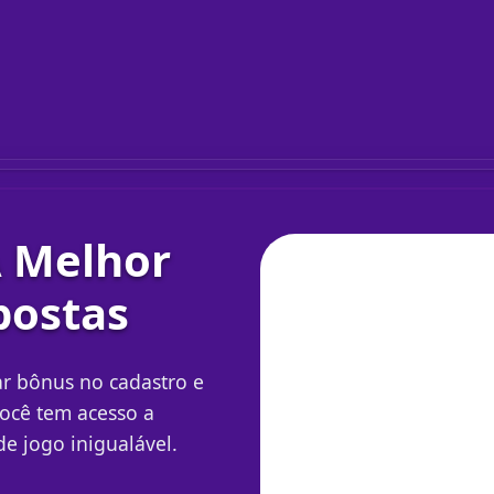
A Melhor
postas
r bônus no cadastro e
ocê tem acesso a
e jogo inigualável.