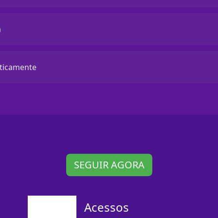
a
aticamente
SEGUIR AGORA
Acessos