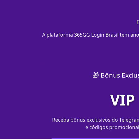
D
A plataforma 365GG Login Brasil tem ano
🎁 Bônus Exclu
VIP
Receba bônus exclusivos do Telegra
e códigos promocionai