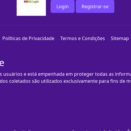
Login
Registrar-se
Políticas de Privacidade
Termos e Condições
Sitemap
de
us usuários e está empenhada em proteger todas as inform
os coletados são utilizados exclusivamente para fins de m