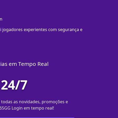
am
ai jogadores experientes com segurança e
cias em Tempo Real
24/7
e todas as novidades, promoções e
65GG Login em tempo real!