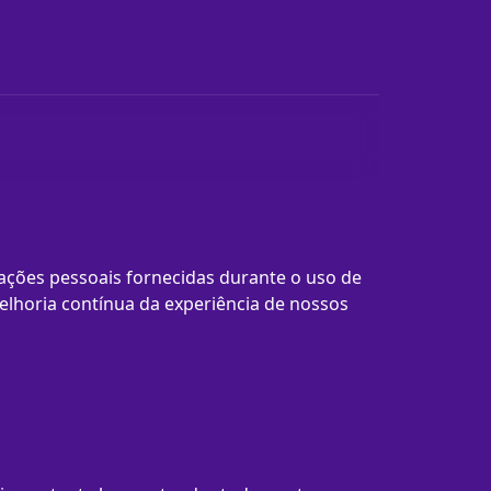
ações pessoais fornecidas durante o uso de
elhoria contínua da experiência de nossos