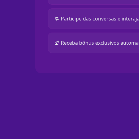
💬 Participe das conversas e interaj
🎁 Receba bônus exclusivos autom