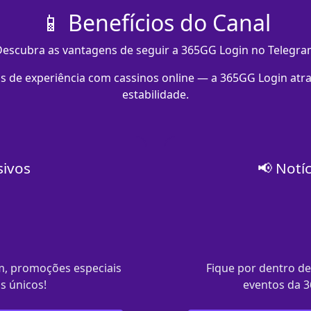
📱 Benefícios do Canal
escubra as vantagens de seguir a 365GG Login no Telegr
s de experiência com cassinos online — a 365GG Login atr
estabilidade.
sivos
📢 Notí
m, promoções especiais
Fique por dentro d
s únicos!
eventos da 3