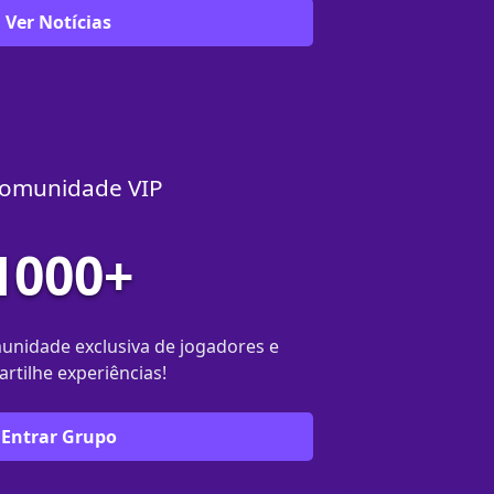
Ver Notícias
Comunidade VIP
1000+
unidade exclusiva de jogadores e
rtilhe experiências!
Entrar Grupo