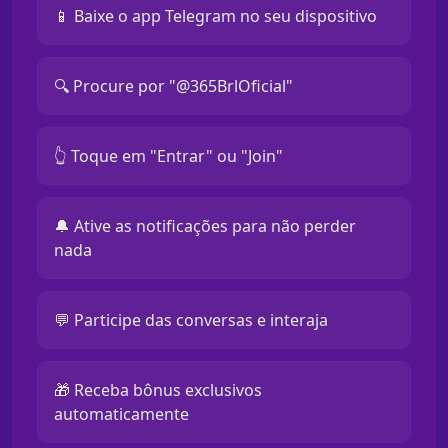
📱 Baixe o app Telegram no seu dispositivo
🔍 Procure por "@365BrlOficial"
👆 Toque em "Entrar" ou "Join"
🔔 Ative as notificações para não perder
nada
💬 Participe das conversas e interaja
🎁 Receba bônus exclusivos
automaticamente