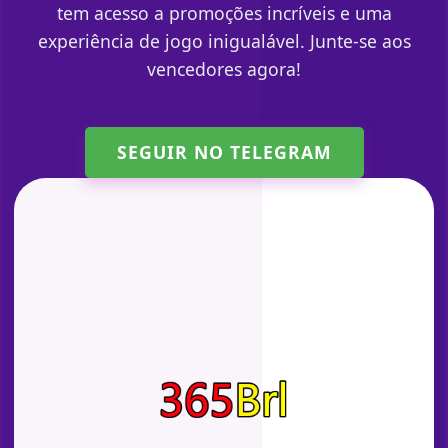
tem acesso a promoções incríveis e uma
experiência de jogo inigualável. Junte-se aos
vencedores agora!
SEGUIR NO TELEGRAM