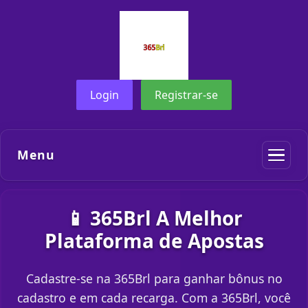
Login
Registrar-se
Menu
📱 365Brl A Melhor
Plataforma de Apostas
Cadastre-se na 365Brl para ganhar bônus no
cadastro e em cada recarga. Com a 365Brl, você