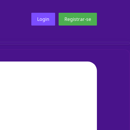
Login
Registrar-se