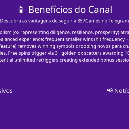
📱 Benefícios do Canal
Descubra as vantagens de seguir a 357Games no Telegram
ism (ox representing diligence, resilience, prosperity) atr
balanced experience: frequent smaller wins (hit frequency ~
feature) removes winning symbols dropping novos para cha
es. Free spins trigger via 3+ golden ox scatters awarding 
tential unlimited retriggers creating extended bonus sessio
sivos
📢 Notí