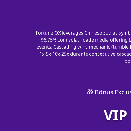
Fortune OX leverages Chinese zodiac symbol
96.75% com volatilidade média offering 
events. Cascading wins mechanic (tumble 
1x-5x-10x-25x durante consecutive cascad
po
🎁 Bônus Exclu
VIP