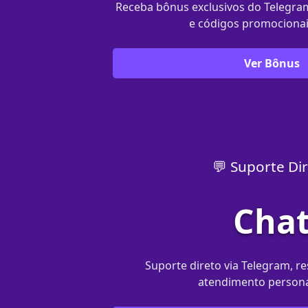
Receba bônus exclusivos do Telegra
e códigos promocionai
Ver Bônus
💬 Suporte Di
Cha
Suporte direto via Telegram, r
atendimento persona