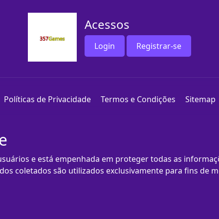
Acessos
Login
Registrar-se
Políticas de Privacidade
Termos e Condições
Sitemap
de
 usuários e está empenhada em proteger todas as informaç
os coletados são utilizados exclusivamente para fins de m