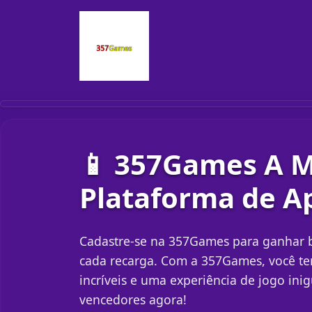
📱 357Games A 
Plataforma de A
Cadastre-se na 357Games para ganhar 
cada recarga. Com a 357Games, você t
incríveis e uma experiência de jogo inig
vencedores agora!