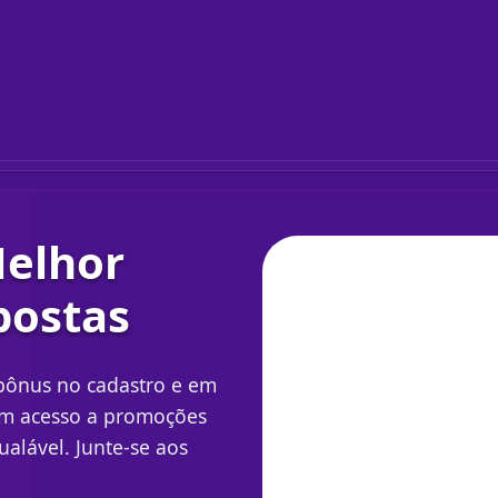
Melhor
postas
bônus no cadastro e em
em acesso a promoções
ualável. Junte-se aos