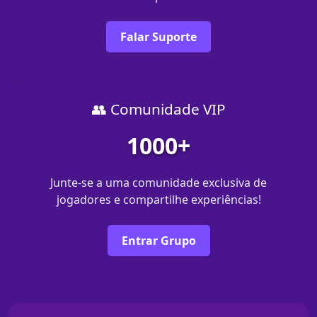
Falar Suporte
👥 Comunidade VIP
1000+
Junte-se a uma comunidade exclusiva de
jogadores e compartilhe experiências!
Entrar Grupo