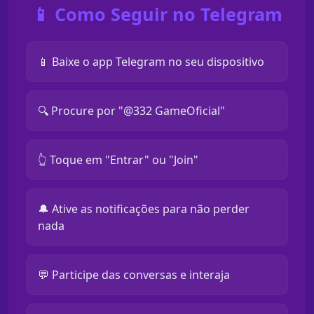
📱 Como Seguir no Telegram
📱 Baixe o app Telegram no seu dispositivo
🔍 Procure por "@332 GameOficial"
👆 Toque em "Entrar" ou "Join"
🔔 Ative as notificações para não perder
nada
💬 Participe das conversas e interaja