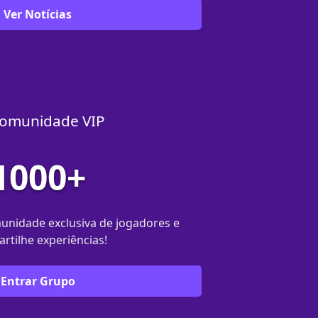
Ver Notícias
Comunidade VIP
1000+
unidade exclusiva de jogadores e
rtilhe experiências!
Entrar Grupo