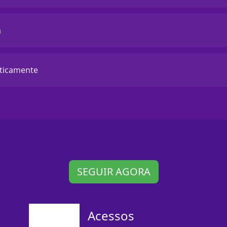
a
aticamente
SEGUIR AGORA
Acessos