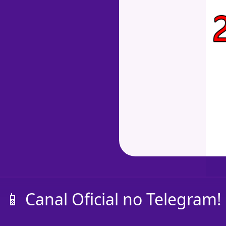
📱 Canal Oficial no Telegram!