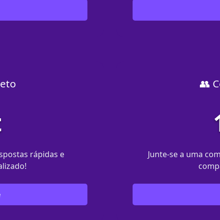
reto
👥 
t
espostas rápidas e
Junte-se a uma com
lizado!
compa
e