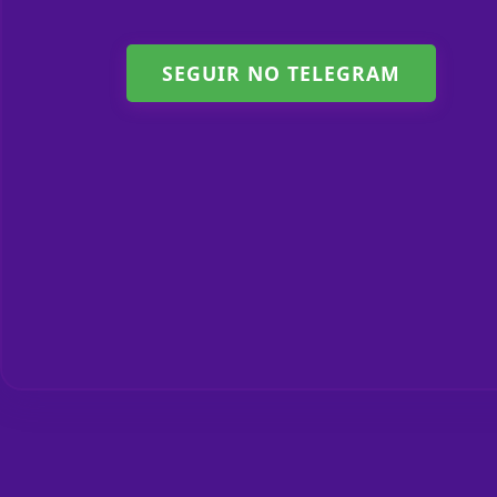
SEGUIR NO TELEGRAM