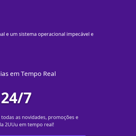
nal e um sistema operacional impecável e
cias em Tempo Real
24/7
e todas as novidades, promoções e
da 2UUu em tempo real!