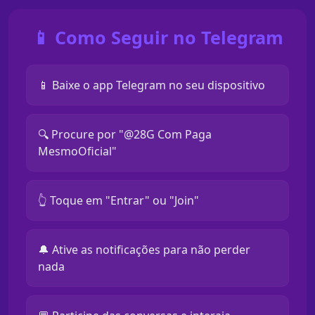
📱 Como Seguir no Telegram
📱 Baixe o app Telegram no seu dispositivo
🔍 Procure por "@28G Com Paga
MesmoOficial"
👆 Toque em "Entrar" ou "Join"
🔔 Ative as notificações para não perder
nada