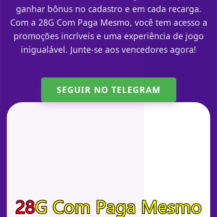
ganhar bônus no cadastro e em cada recarga.
Com a 28G Com Paga Mesmo, você tem acesso a
promoções incríveis e uma experiência de jogo
inigualável. Junte-se aos vencedores agora!
SEGUIR NO TELEGRAM