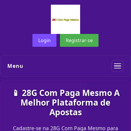
Login
Registrar-se
Menu
📱 28G Com Paga Mesmo A
Melhor Plataforma de
Apostas
Cadastre-se na 28G Com Paga Mesmo para