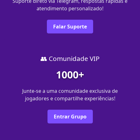
Suporte direto via Telegram, respostas rápidas e
atendimento personalizado!
Falar Suporte
👥 Comunidade VIP
1000+
Junte-se a uma comunidade exclusiva de
jogadores e compartilhe experiências!
Entrar Grupo