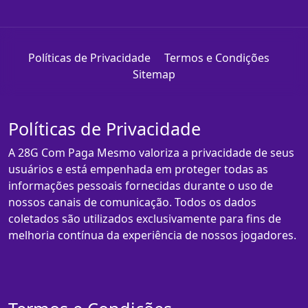
Políticas de Privacidade
Termos e Condições
Sitemap
Políticas de Privacidade
A 28G Com Paga Mesmo valoriza a privacidade de seus
usuários e está empenhada em proteger todas as
informações pessoais fornecidas durante o uso de
nossos canais de comunicação. Todos os dados
coletados são utilizados exclusivamente para fins de
melhoria contínua da experiência de nossos jogadores.