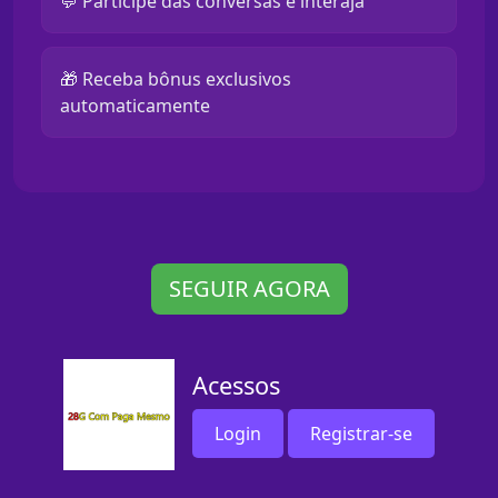
💬 Participe das conversas e interaja
🎁 Receba bônus exclusivos
automaticamente
SEGUIR AGORA
Acessos
Login
Registrar-se