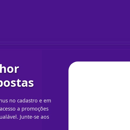
lhor
postas
ônus no cadastro e em
 acesso a promoções
ualável. Junte-se aos