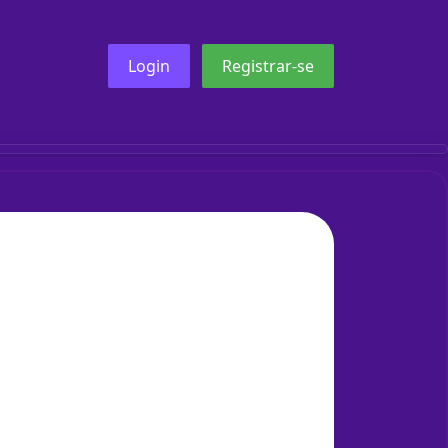
Login
Registrar-se