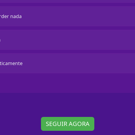
erder nada
a
aticamente
SEGUIR AGORA