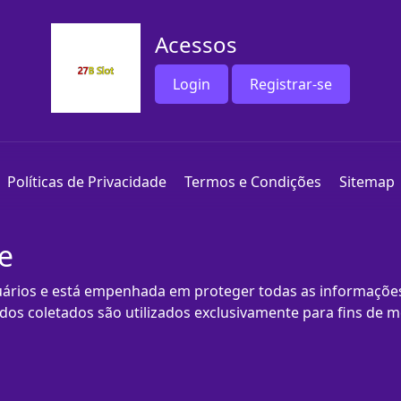
Acessos
Login
Registrar-se
Políticas de Privacidade
Termos e Condições
Sitemap
de
usuários e está empenhada em proteger todas as informaçõe
os coletados são utilizados exclusivamente para fins de m