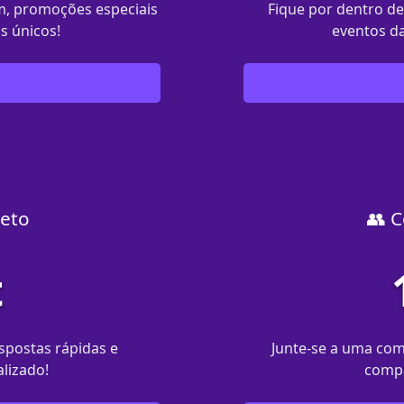
m, promoções especiais
Fique por dentro d
s únicos!
eventos da
reto
👥 
t
espostas rápidas e
Junte-se a uma com
lizado!
compa