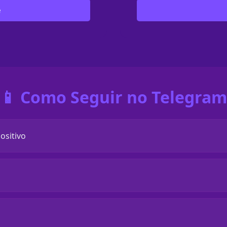
e
📱 Como Seguir no Telegram
ositivo