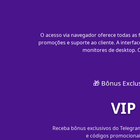
O acesso via navegador oferece todas as fu
promoções e suporte ao cliente. A interfa
monitores de desktop. O
🎁 Bônus Exclu
VIP
Receba bônus exclusivos do Telegra
e códigos promocionai