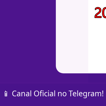
📱 Canal Oficial no Telegram!