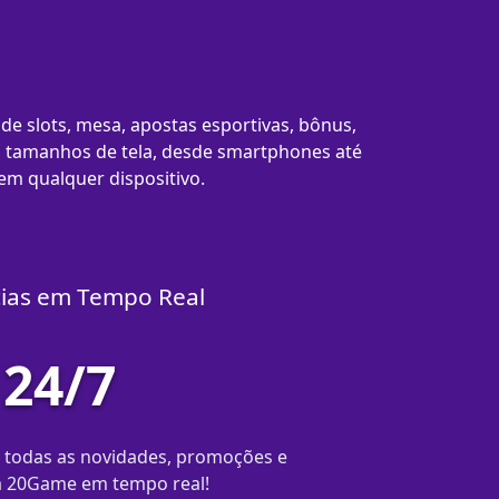
 de slots, mesa, apostas esportivas, bônus,
es tamanhos de tela, desde smartphones até
em qualquer dispositivo.
cias em Tempo Real
24/7
e todas as novidades, promoções e
a 20Game em tempo real!