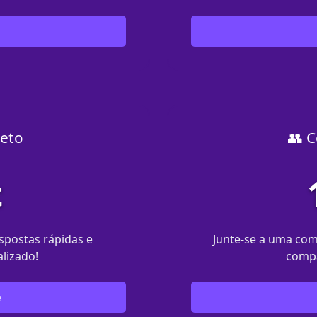
reto
👥 
t
espostas rápidas e
Junte-se a uma com
lizado!
compa
e