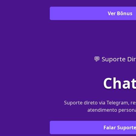
Ver Bônus
💬 Suporte Di
Cha
Suporte direto via Telegram, r
atendimento persona
Falar Suport