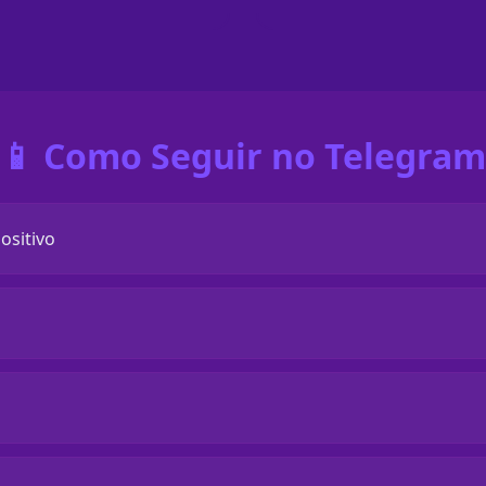
📱 Como Seguir no Telegram
ositivo