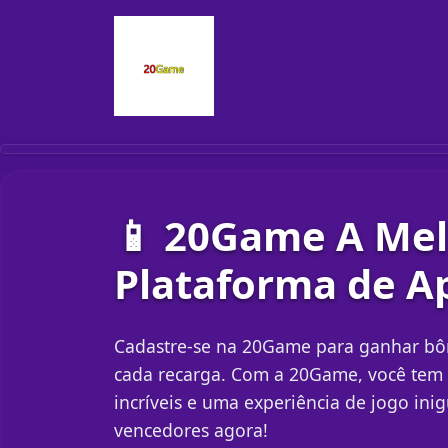
📱 20Game A Me
Plataforma de A
Cadastre-se na 20Game para ganhar bô
cada recarga. Com a 20Game, você tem
incríveis e uma experiência de jogo inig
vencedores agora!