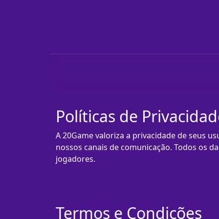
Políticas de Privacida
A 20Game valoriza a privacidade de seus u
nossos canais de comunicação. Todos os dad
jogadores.
Termos e Condições