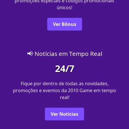
promoções especiais e códigos promocionais
únicos!
Ver Bônus
📢 Notícias em Tempo Real
24/7
Fique por dentro de todas as novidades,
promoções e eventos da 2010 Game em tempo
real!
Ver Notícias