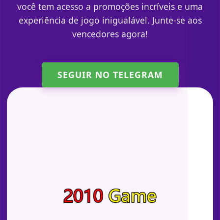
você tem acesso a promoções incríveis e uma
experiência de jogo inigualável. Junte-se aos
vencedores agora!
SEGUIR NO TELEGRAM