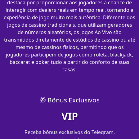
destaca por proporcionar aos jogadores a chance de
interagir com dealers reais em tempo real, tornando a
experiência de jogo muito mais autêntica. Diferente dos
jogos de cassino tradicionais, que utilizam geradores
de números aleatórios, os Jogos Ao Vivo são
transmitidos diretamente de estúdios de cassino ou até
mesmo de cassinos físicos, permitindo que os
jogadores participem de jogos como roleta, blackjack,
baccarat e poker, tudo a partir do conforto de suas
casas.
🎁 Bônus Exclusivos
VIP
Receba bônus exclusivos do Telegram,