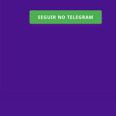
SEGUIR NO TELEGRAM