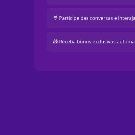
💬 Participe das conversas e interaj
🎁 Receba bônus exclusivos autom