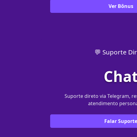
Ver Bônus
💬 Suporte Di
Cha
Suporte direto via Telegram, r
atendimento persona
Falar Suport