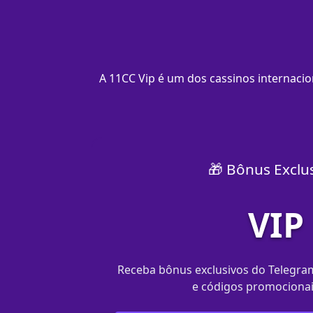
A 11CC Vip é um dos cassinos internacio
🎁 Bônus Exclu
VIP
Receba bônus exclusivos do Telegra
e códigos promocionai