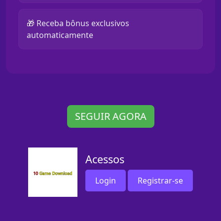
🎁 Receba bônus exclusivos
automaticamente
SEGUIR AGORA
Acessos
Login
Registrar-se